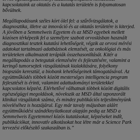
kapcsolataink az oktatás és a kutatás területén is folyamatosan
bővülnek.
Megállapodásunk széles kört ölel fel: a szűrővizsgálatok, a
diagnosztika, illetve az innováció és az oktatás területére is kiterjed.
A jövőben a Semmelweis Egyetem és az MSD egyebek mellett
közösen térképezik fel a személyre szabott orvoslásban használt
diagnosztikai tesztek kutatási lehetőségeit, végzik az orvosi mérési
adatokat tartalmazó adatbázisok elemzését, az onkológiai és más
területeken alkalmazott terápiák összehasonlítását. Kitér a
megállapodás a betegutak elemzésére és fejlesztésére, valamint a
keringő tumorsejtek vizsgálatának kialakítására, folyékony
biopszián keresztül, a biobank lehetőségeinek támogatásával. Az
együttműködés többek között mesterséges intelligencia program
fejlesztését is érinti, valamint adattudományi területekkel
kapcsolatos képzést. Elérhetővé válhatnak többek között digitális
egészségügyi megoldások, növekszik az MSD által szponzorált
klinikai vizsgálatok száma, és mindez publikációs teljesítményünk
növeléséhez is hozzájárul. Egy már tavaly májusban aláírt
együttműködési szándéknyilatkozat alapján pedig az MSD a
Semmelweis Egyetemmel közös kutatásokat, képzéseket indít,
publikációkat, innovatív alkotásokat hoz létre már a Science Park
tervezési előkészítő szakaszában is.”