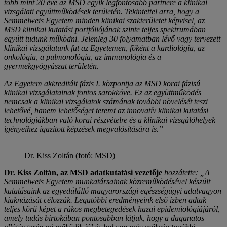
több mint 20 éve az MSD egyik legfontosabb partnere a klinikai
vizsgálati együttműködések területén. Tekintettel arra, hogy a
Semmelweis Egyetem minden klinikai szakterületet képvisel, az
MSD klinikai kutatási portfóliójának szinte teljes spektrumában
együtt tudunk működni. Jelenleg 30 folyamatban lévő vagy tervezett
klinikai vizsgálatunk fut az Egyetemen, főként a kardiológia, az
onkológia, a pulmonológia, az immunológia és a
gyermekgyógyászat területén.
Az Egyetem akkreditált fázis I. központja az MSD korai fázisú
klinikai vizsgálatainak fontos sarokköve. Ez az együttműködés
nemcsak a klinikai vizsgálatok számának további növelését teszi
lehetővé, hanem lehetőséget teremt az innovatív klinikai kutatási
technológiákban való korai részvételre és a klinikai vizsgálóhelyek
igényeihez igazított képzések megvalósítására is.”
Dr. Kiss Zoltán (fotó: MSD)
Dr. Kiss Zoltán, az MSD adatkutatási vezetője
hozzátette: „A
Semmelweis Egyetem munkatársainak közreműködésével készült
kutatásaink az egyedülálló magyarországi egészségügyi adatvagyon
kiaknázását célozzák. Legutóbbi eredményeink első ízben adtak
teljes körű képet a rákos megbetegedések hazai epidemiológiájáról,
amely tudás birtokában pontosabban látjuk, hogy a daganatos