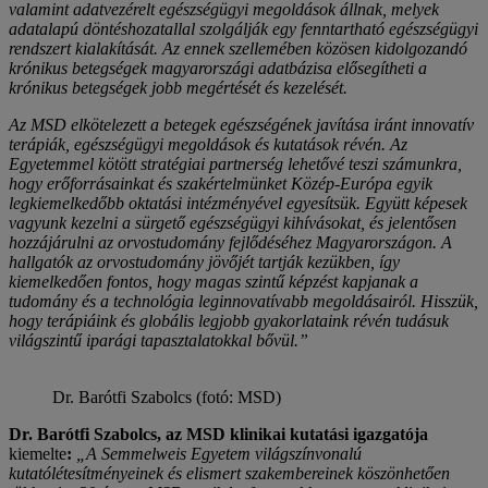
valamint adatvezérelt egészségügyi megoldások állnak, melyek
adatalapú döntéshozatallal szolgálják egy fenntartható egészségügyi
rendszert kialakítását. Az ennek szellemében közösen kidolgozandó
krónikus betegségek magyarországi adatbázisa elősegítheti a
krónikus betegségek jobb megértését és kezelését.
Az MSD elkötelezett a betegek egészségének javítása iránt innovatív
terápiák, egészségügyi megoldások és kutatások révén. Az
Egyetemmel kötött stratégiai partnerség lehetővé teszi számunkra,
hogy erőforrásainkat és szakértelmünket Közép-Európa egyik
legkiemelkedőbb oktatási intézményével egyesítsük. Együtt képesek
vagyunk kezelni a sürgető egészségügyi kihívásokat, és jelentősen
hozzájárulni az orvostudomány fejlődéséhez Magyarországon. A
hallgatók az orvostudomány jövőjét tartják kezükben, így
kiemelkedően fontos, hogy magas szintű képzést kapjanak a
tudomány és a technológia leginnovatívabb megoldásairól. Hisszük,
hogy terápiáink és globális legjobb gyakorlataink révén tudásuk
világszintű iparági tapasztalatokkal bővül.”
Dr. Barótfi Szabolcs (fotó: MSD)
Dr. Barótfi Szabolcs, az MSD klinikai kutatási igazgatója
kiemelte
:
„A Semmelweis Egyetem világszínvonalú
kutatólétesítményeinek és elismert szakembereinek köszönhetően