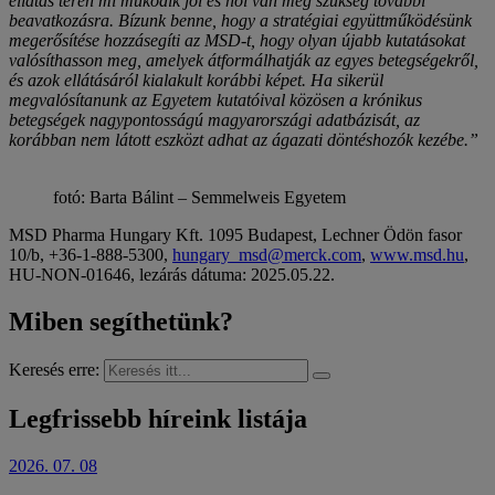
ellátás terén mi működik jól és hol van még szükség további
beavatkozásra. Bízunk benne, hogy a stratégiai együttműködésünk
megerősítése hozzásegíti az MSD-t, hogy olyan újabb kutatásokat
valósíthasson meg, amelyek átformálhatják az egyes betegségekről,
és azok ellátásáról kialakult korábbi képet. Ha sikerül
megvalósítanunk az Egyetem kutatóival közösen a krónikus
betegségek nagypontosságú magyarországi adatbázisát, az
korábban nem látott eszközt adhat az ágazati döntéshozók kezébe.”
fotó: Barta Bálint – Semmelweis Egyetem
MSD Pharma Hungary Kft. 1095 Budapest, Lechner Ödön fasor
10/b, +36-1-888-5300,
hungary_msd@merck.com
,
www.msd.hu
,
HU-NON-01646, lezárás dátuma: 2025.05.22.
Miben segíthetünk?
Keresés erre:
Legfrissebb híreink listája
2026. 07. 08