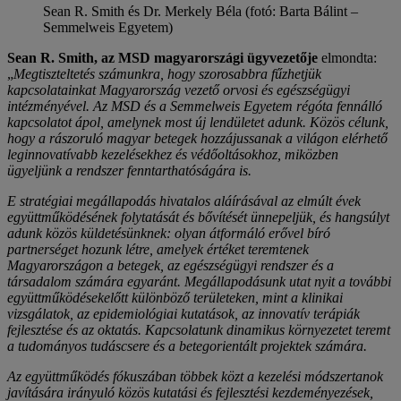
Sean R. Smith és Dr. Merkely Béla (fotó: Barta Bálint –
Semmelweis Egyetem)
Sean R. Smith, az MSD magyarországi ügyvezetője
elmondta:
„
Megtiszteltetés számunkra, hogy szorosabbra fűzhetjük
kapcsolatainkat Magyarország vezető orvosi és egészségügyi
intézményével. Az MSD és a Semmelweis Egyetem régóta fennálló
kapcsolatot ápol, amelynek most új lendületet adunk. Közös célunk,
hogy a rászoruló magyar betegek hozzájussanak a világon elérhető
leginnovatívabb kezelésekhez és védőoltásokhoz, miközben
ügyeljünk a rendszer fenntarthatóságára is.
E stratégiai megállapodás hivatalos aláírásával az elmúlt évek
együttműködésének folytatását és bővítését ünnepeljük, és hangsúlyt
adunk közös küldetésünknek: olyan átformáló erővel bíró
partnerséget hozunk létre, amelyek értéket teremtenek
Magyarországon a betegek, az egészségügyi rendszer és a
társadalom számára egyaránt. Megállapodásunk utat nyit a további
együttműködésekelőtt különböző területeken, mint a klinikai
vizsgálatok, az epidemiológiai kutatások, az innovatív terápiák
fejlesztése és az oktatás. Kapcsolatunk dinamikus környezetet teremt
a tudományos tudáscsere és a betegorientált projektek számára.
Az együttműködés fókuszában többek közt a kezelési módszertanok
javítására irányuló közös kutatási és fejlesztési kezdeményezések,