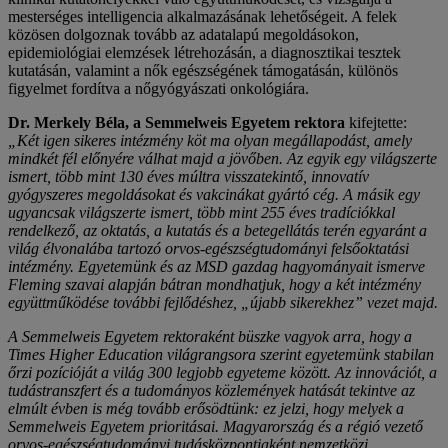
mesterséges intelligencia alkalmazásának lehetőségeit. A felek
közösen dolgoznak tovább az adatalapú megoldásokon,
epidemiológiai elemzések létrehozásán, a diagnosztikai tesztek
kutatásán, valamint a nők egészségének támogatásán, különös
figyelmet fordítva a nőgyógyászati onkológiára.
Dr. Merkely Béla, a Semmelweis Egyetem rektora
kifejtette:
„Két igen sikeres intézmény köt ma olyan megállapodást, amely
mindkét fél előnyére válhat majd a jövőben. Az egyik egy világszerte
ismert, több mint 130 éves múltra visszatekintő, innovatív
gyógyszeres megoldásokat és vakcinákat gyártó cég. A másik egy
ugyancsak világszerte ismert, több mint 255 éves tradíciókkal
rendelkező, az oktatás, a kutatás és a betegellátás terén egyaránt a
világ élvonalába tartozó orvos-egészségtudományi felsőoktatási
intézmény. Egyetemünk és az MSD gazdag hagyományait ismerve
Fleming szavai alapján bátran mondhatjuk, hogy a két intézmény
együttműködése további fejlődéshez, „újabb sikerekhez” vezet majd.
A Semmelweis Egyetem rektoraként büszke vagyok arra, hogy a
Times Higher Education világrangsora szerint egyetemünk stabilan
őrzi pozícióját a világ 300 legjobb egyeteme között. Az innovációt, a
tudástranszfert és a tudományos közlemények hatását tekintve az
elmúlt évben is még tovább erősödtünk: ez jelzi, hogy melyek a
Semmelweis Egyetem prioritásai. Magyarország és a régió vezető
orvos-egészségtudományi tudásközpontjaként nemzetközi