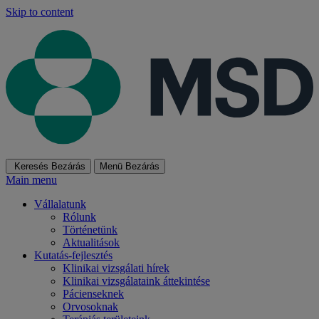
Skip to content
Keresés
Bezárás
Menü
Bezárás
Main menu
Vállalatunk
Rólunk
Történetünk
Aktualitások
Kutatás-fejlesztés
Klinikai vizsgálati hírek
Klinikai vizsgálataink áttekintése
Pácienseknek
Orvosoknak