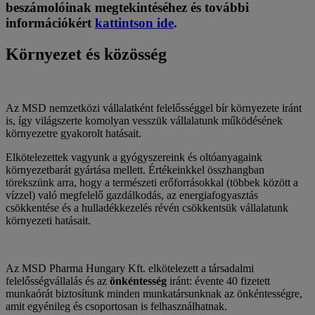
beszámolóinak megtekintéséhez és további
információkért
kattintson ide
.
Környezet és közösség
Az MSD nemzetközi vállalatként felelősséggel bír környezete iránt
is, így világszerte komolyan vesszük vállalatunk működésének
környezetre gyakorolt hatásait.
Elkötelezettek vagyunk a gyógyszereink és oltóanyagaink
környezetbarát gyártása mellett. Értékeinkkel összhangban
törekszünk arra, hogy a természeti erőforrásokkal (többek között a
vízzel) való megfelelő gazdálkodás, az energiafogyasztás
csökkentése és a hulladékkezelés révén csökkentsük vállalatunk
környezeti hatásait.
Az MSD Pharma Hungary Kft. elkötelezett a társadalmi
felelősségvállalás és az
önkéntesség
iránt: évente 40 fizetett
munkaórát biztosítunk minden munkatársunknak az önkéntességre,
amit egyénileg és csoportosan is felhasználhatnak.