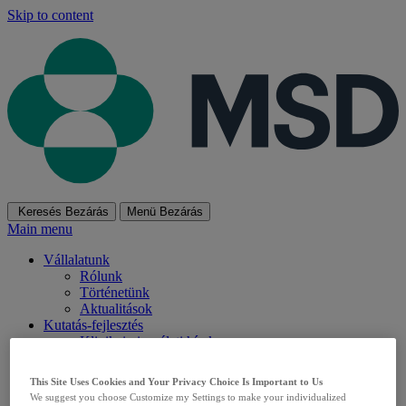
Skip to content
Keresés
Bezárás
Menü
Bezárás
Main menu
Vállalatunk
Rólunk
Történetünk
Aktualitások
Kutatás-fejlesztés
Klinikai vizsgálati hírek
Klinikai vizsgálataink áttekintése
Pácienseknek
This Site Uses Cookies and Your Privacy Choice Is Important to Us
Orvosoknak
We suggest you choose Customize my Settings to make your individualized