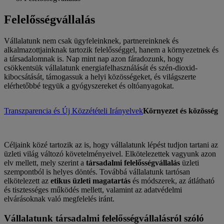
Felelősségvállalás
Vállalatunk nem csak ügyfeleinknek, partnereinknek és
alkalmazottjainknak tartozik felelősséggel, hanem a környezetnek és
a társadalomnak is. Nap mint nap azon fáradozunk, hogy
csökkentsük vállalatunk energiafelhasználását és szén-dioxid-
kibocsátását, támogassuk a helyi közösségeket, és világszerte
elérhetőbbé tegyük a gyógyszereket és oltóanyagokat.
Transzparencia és Új Közzétételi Irányelvek
Környezet és közösség
Céljaink közé tartozik az is, hogy vállalatunk lépést tudjon tartani az
üzleti világ változó követelményeivel. Elkötelezettek vagyunk azon
elv mellett, mely szerint a
társadalmi felelősségvállalás
üzleti
szempontból is helyes döntés. Továbbá vállalatunk tartósan
elkötelezett az
etikus üzleti magatartás
és módszerek, az átlátható
és tisztességes működés mellett, valamint az adatvédelmi
elvárásoknak való megfelelés iránt.
Vállalatunk társadalmi felelősségvállalásról szóló