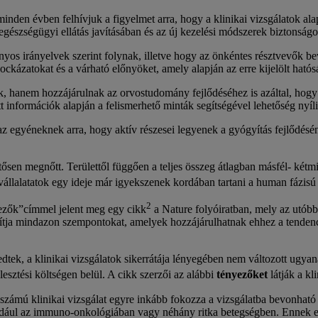
nden évben felhívjuk a figyelmet arra, hogy a klinikai vizsgálatok alap
egészségügyi ellátás javításában és az új kezelési módszerek biztonsá
ányos irányelvek szerint folynak, illetve hogy az önkéntes résztvevők 
ockázatokat és a várható előnyöket, amely alapján az erre kijelölt hatósá
, hanem hozzájárulnak az orvostudomány fejlődéséhez is azáltal, hogy új
t információk alapján a felismerhető minták segítségével lehetőség nyílik
az egyéneknek arra, hogy aktív részesei legyenek a gyógyítás fejlődés
ősen megnőtt. Területtől függően a teljes összeg átlagban másfél- kétmi
 vállalatatok egy ideje már igyekszenek kordában tartani a human fázisú
2
yezők”címmel jelent meg egy cikk
a Nature folyóiratban, mely az utóbb
ítja mindazon szempontokat, amelyek hozzájárulhatnak ehhez a tendenciá
dtek, a klinikai vizsgálatok sikerrátája lényegében nem változott ugyan
lesztési költségen belül. A cikk szerzői az alábbi
tényezőket
látják a kl
számú klinikai vizsgálat egyre inkább fokozza a vizsgálatba bevonható 
 például az immuno-onkológiában vagy néhány ritka betegségben. Ennek er