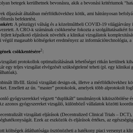
yan betegek kerülhetnek bevonásra, akik a bevonási kritériumok “határá
k díjazását általában mérföldkövekhez kötik, ami hátrányosan befolyás
rőforrás befektetést.
ásokért:
A pénzügyi válság és a közelmúltbeli COVID-19 világjárvány i
zetett. A CRO-k számának csökkenése fokozta a szolgáltatásaikért foly
a fejlett képalkotó eljárások növelték a klinikai vizsgálatok komplexi
mi végül magasabb költségeket eredményez az információtechnológia, a
2
égének csökkentésére
:
 vizsgálati protokollok optimalizálásának lehetőségei ritkán kerülnek ki
egy teljes vizsgálat elvégzését szükségtelené teheti (pl. egy klinikai g
álhatóak).
binált IIb/III. fázisú vizsgálati design-ok, illetve a mérföldkövekhez 
eket. Emellett az ún. “master” protokolok, amelyek több alprotokolt fo
onló gyógyszerekkel végzett “duplikált” tanulmányok kiküszöbölése és
ását. Az azonos gyógyszereket vizsgáló, különböző vállalatok közötti koo
ecentralizált vizsgálati eljárások (Decentralized Clinical Trials – DCT
éghatékonyságát. Ezek az eszközök és eljárások értékes, az egészségügy
ott költségek átláthatósága ösztönözheti a hatékony piaci versenyt a klin