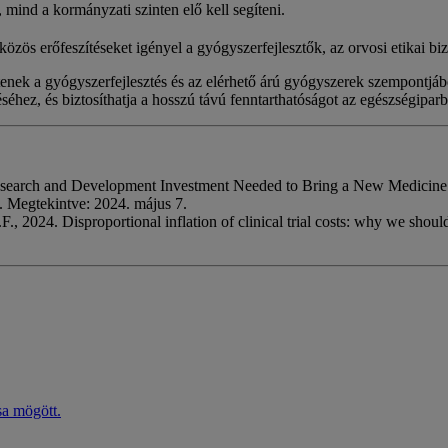
, mind a kormányzati szinten elő kell segíteni.
ös erőfeszítéseket igényel a gyógyszerfejlesztők, az orvosi etikai biz
entenek a gyógyszerfejlesztés és az elérhető árú gyógyszerek szempontjá
éhez, és biztosíthatja a hosszú távú fenntarthatóságot az egészségiparb
search and Development Investment Needed to Bring a New Medicine
Megtekintve: 2024. május 7.
., 2024. Disproportional inflation of clinical trial costs: why we sho
sa mögött.