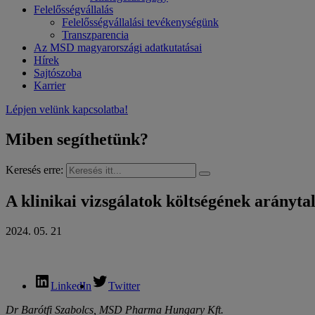
Felelősségvállalás
Felelősségvállalási tevékenységünk
Transzparencia
Az MSD magyarországi adatkutatásai
Hírek
Sajtószoba
Karrier
Lépjen velünk kapcsolatba!
Miben segíthetünk?
Keresés erre:
A klinikai vizsgálatok költségének arányta
2024. 05. 21
LinkedIn
Twitter
Dr Barótfi Szabolcs, MSD Pharma Hungary Kft.