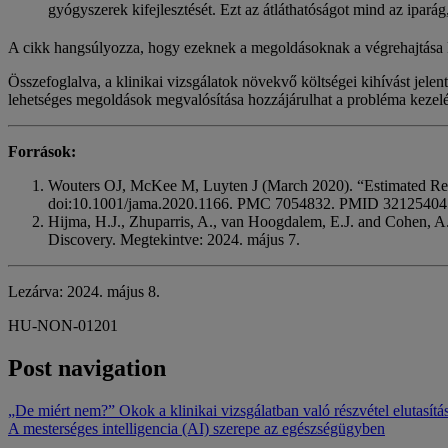
gyógyszerek kifejlesztését. Ezt az átláthatóságot mind az iparág
A cikk hangsúlyozza, hogy ezeknek a megoldásoknak a végrehajtása köz
Összefoglalva, a klinikai vizsgálatok növekvő költségei kihívást jel
lehetséges megoldások megvalósítása hozzájárulhat a probléma kezelés
Források:
Wouters OJ, McKee M, Luyten J (March 2020). “Estimated Re
doi:10.1001/jama.2020.1166. PMC 7054832. PMID 32125404. 
Hijma, H.J., Zhuparris, A., van Hoogdalem, E.J. and Cohen, A.F
Discovery. Megtekintve: 2024. május 7.
Lezárva: 2024. május 8.
HU-NON-01201
Post navigation
„De miért nem?” Okok a klinikai vizsgálatban való részvétel elutasítá
A mesterséges intelligencia (AI) szerepe az egészségügyben