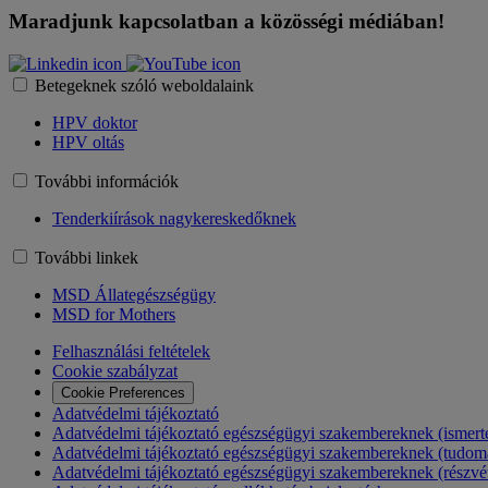
Maradjunk kapcsolatban a közösségi médiában!
Betegeknek szóló weboldalaink
HPV doktor
HPV oltás
További információk
Tenderkiírások nagykereskedőknek
További linkek
MSD Állategészségügy
MSD for Mothers
Felhasználási feltételek
Cookie szabályzat
Cookie Preferences
Adatvédelmi tájékoztató
Adatvédelmi tájékoztató egészségügyi szakembereknek (ismerte
Adatvédelmi tájékoztató egészségügyi szakembereknek (tudom
Adatvédelmi tájékoztató egészségügyi szakembereknek (részvét