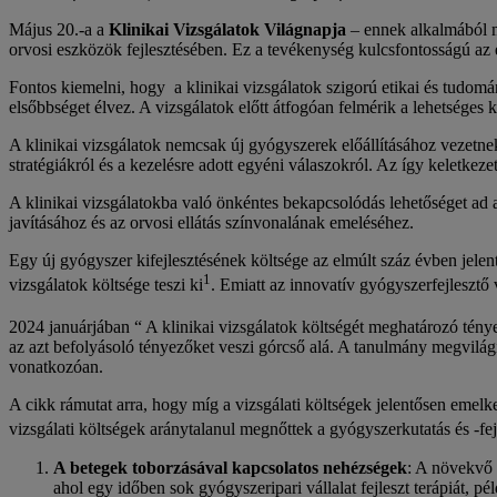
Május 20.-a a
Klinikai Vizsgálatok Világnapja
– ennek alkalmából mi
orvosi eszközök fejlesztésében. Ez a tevékenység kulcsfontosságú az 
Fontos kiemelni, hogy a klinikai vizsgálatok szigorú etikai és tudom
elsőbbséget élvez. A vizsgálatok előtt átfogóan felmérik a lehetséges k
A klinikai vizsgálatok nemcsak új gyógyszerek előállításához vezetnek
stratégiákról és a kezelésre adott egyéni válaszokról. Az így keletkezet
A klinikai vizsgálatokba való önkéntes bekapcsolódás lehetőséget ad 
javításához és az orvosi ellátás színvonalának emeléséhez.
Egy új gyógyszer kifejlesztésének költsége az elmúlt száz évben jelent
1
vizsgálatok költsége teszi ki
. Emiatt az innovatív gyógyszerfejlesztő
2024 januárjában “ A klinikai vizsgálatok költségét meghatározó tén
az azt befolyásoló tényezőket veszi górcső alá. A tanulmány megvilág
vonatkozóan.
A cikk rámutat arra, hogy míg a vizsgálati költségek jelentősen emelke
vizsgálati költségek aránytalanul megnőttek a gyógyszerkutatás és -fej
A betegek toborzásával kapcsolatos nehézségek
: A növekvő 
ahol egy időben sok gyógyszeripari vállalat fejleszt terápiát,