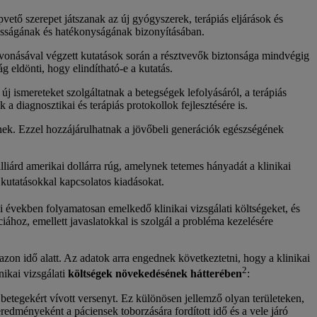
vető szerepet játszanak az új gyógyszerek, terápiás eljárások és
gosságának és hatékonyságának bizonyításában.
bevonásával végzett kutatások során a résztvevők biztonsága mindvégig
g eldönti, hogy elindítható-e a kutatás.
 ismereteket szolgáltatnak a betegségek lefolyásáról, a terápiás
 a diagnosztikai és terápiás protokollok fejlesztésére is.
ének. Ezzel hozzájárulhatnak a jövőbeli generációk egészségének
lliárd amerikai dollárra rúg, amelynek tetemes hányadát a klinikai
 kutatásokkal kapcsolatos kiadásokat.
i években folyamatosan emelkedő klinikai vizsgálati költségeket, és
hoz, emellett javaslatokkal is szolgál a probléma kezelésére
azon idő alatt. Az adatok arra engednek következtetni, hogy a klinikai
2
inikai vizsgálati
költségek növekedésének hátterében
:
betegekért vívott versenyt. Ez különösen jellemző olyan területeken,
edményeként a páciensek toborzására fordított idő és a vele járó