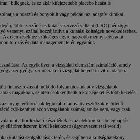
n” billegnek, és ez akár kifejezettebb placebo hatást is
olhatja a hosszú és bonyolult vagy például az adaptív klinikai
dején, több szerződéses kutatásszervező vállalat (CRO) pénzügyi
ó versenyt, ezáltal hozzájárulva a kutatási költségek növekedéséhez.
tását. Az elemzésekhez szükséges egyre nagyobb mennyiségű adat
 monitorozás és data management terén egyaránt.
használásra. Az egyik ilyen a vizsgálati elemszám szimuláció, amely
yógyszer-gyógyszer interakció vizsgálat helyett in-vitro adatokra
kötött finanszírozással működő folyamatos adaptív vizsgálatok
glalnak magukban, szintén csökkenthetik a költségeket és több kezelési
 az anyagi erőforrások leginkább innovatív eszközökre történő
rdináció csökkentheti azon vizsgálatok számát, amibe nem, vagy csak
), valamint a hordozható készülékek és az elektronikus betegnaplók
i ellátórendszeren kívül keletkezett (úgynevezett real-world)
ikai kutatási szolgáltatások terén, és segítheti a költséghatékony