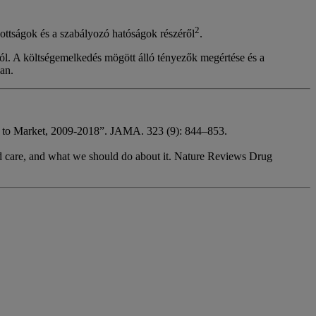
2
ottságok és a szabályozó hatóságok részéről
.
ból. A költségemelkedés mögött álló tényezők megértése és a
an.
 to Market, 2009-2018”. JAMA. 323 (9): 844–853.
uld care, and what we should do about it. Nature Reviews Drug