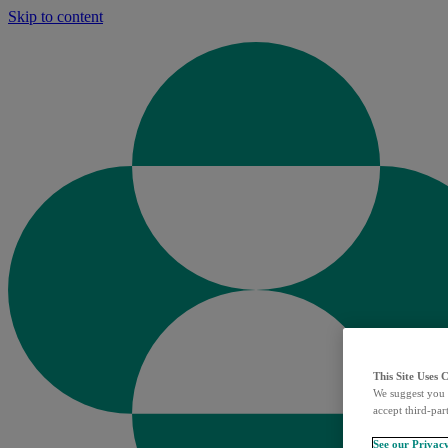
Skip to content
This Site Uses 
We suggest you 
accept third-par
See our Privac