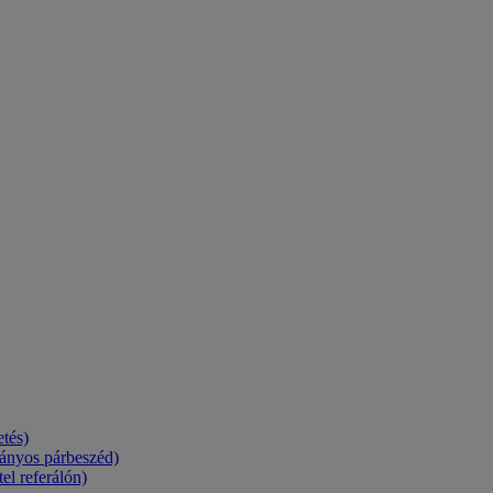
tés)
ányos párbeszéd)
el referálón)