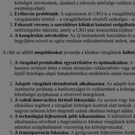
költségek növekednek, ráadásul a toborzás minősége csökken (ol
eredményezhet).
Erőforrás problémák
: A szponzorok és CRO-k a vizsgálóhelye
vizsgálatokba történő – a vizsgálóhelyek részéről szükséges – e
Fokozott verseny a szerződéses klinikai kutatási szolgáltat
nehézségekbe ütközött, amely a CRO piac konszolidációjához ve
A komplexitás növekedése
: Az új biomarkerek használata és 
begyűjtése növeli az egész rendszer működtetésének terheit, a
A cikk az alábbi
megoldásokat
javasolja a klinikai vizsgálatok
költs
A vizsgálati protokollok egyszerűsítése és optimalizálása
: A
hasznos módszer lehet a minta elemszám csökkentésére vagy akár 
épülő fiziológia-alapú famakokinetikai modellezés adatai haszn
Adaptív vizsgálati elrendezések alkalmazása
: Az adaptív kom
ösztönzése javíthatja a hatékonyságot és csökkentheti a költség
lehetőséget nyújthatnak a résztvevő betegeknek.
A valódi innovációra történő fókuszálás
: Az azonos vagy has
allokálása segítheti a vizsgálati költségek kontroll alatt tart
nagyon nehezen lehet elegendő számú alkalmas beteget találni.
A technológiai fejlesztések jobb kihasználása
: A különböző d
alkalmazása növelheti a hagyományos klinikai vizsgálatok költs
adatokat szolgáltathatnak viszonylag kis költségvonzattal.
A transzparencia fokozása
: A gyógyszerek fejlesztésére fordít