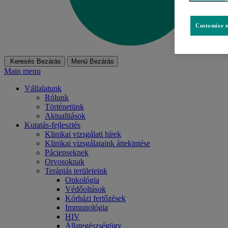
Customize m
Keresés
Bezárás
Menü
Bezárás
Main menu
Vállalatunk
Rólunk
Történetünk
Aktualitások
Kutatás-fejlesztés
Klinikai vizsgálati hírek
Klinikai vizsgálataink áttekintése
Pácienseknek
Orvosoknak
Terápiás területeink
Onkológia
Védőoltások
Kórházi fertőzések
Immunológia
HIV
Állategészségügy